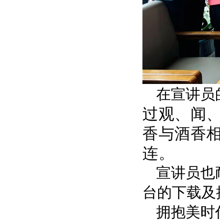
在宣讲员
过观、闻、
香与酒香
连。
宣讲员也
台的下载及
拥抱美时