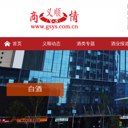
首页
义顺动态
酒类专题
酒业报
义顺讲堂
义顺老张的店
义顺酒便利
白酒