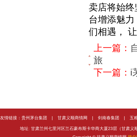
卖店
将
始终
台增添魅力
们相遇， 
上一篇：
旅
下一篇：
友情链接：
贵州茅台集团
|
甘肃义顺商情网
|
剑南春集团
|
五
地址: 甘肃兰州七里河区兰石豪布斯卡华商大厦23层（甘肃义顺集团） 邮箱