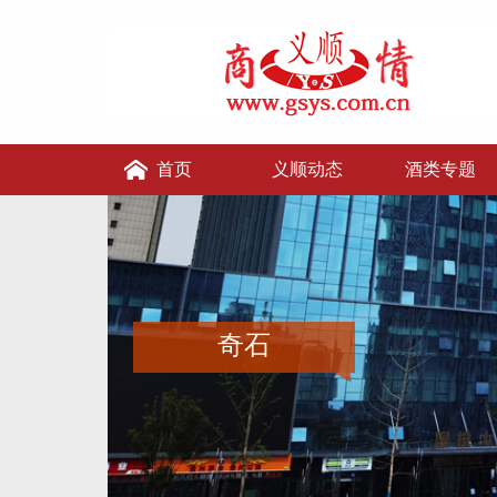
首页
义顺动态
酒类专题
义顺讲堂
义顺老张的店
义顺酒便利
奇石