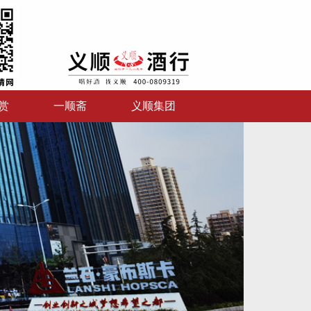
赏
一顺斋
义顺集团