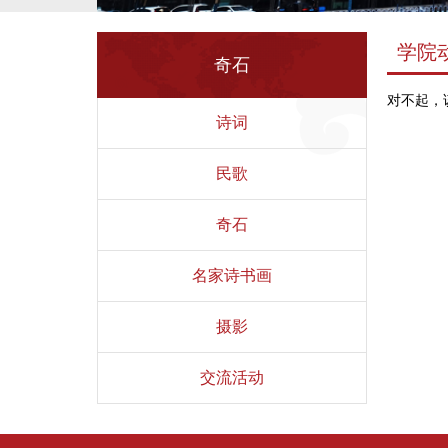
学院
奇石
对不起，
诗词
民歌
奇石
名家诗书画
摄影
交流活动