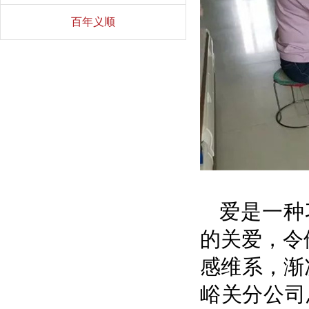
百年义顺
爱是一种
的关爱，令
感维系，渐
峪关分公司