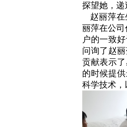
探望她，递
赵丽萍在
丽萍在公司
户的一致好
问询了赵丽
贡献表示了
的时候提供
科学技术，