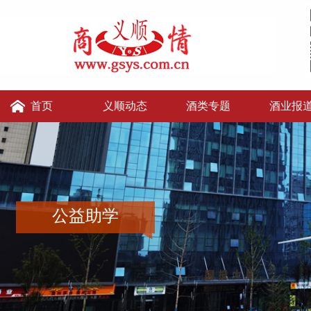
首页
义顺动态
酒类专题
酒业报
义顺讲堂
义顺老张的店
义顺酒便利
公益助学