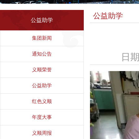
公益助学
公益助学
集团新闻
通知公告
日期
义顺荣誉
公益助学
红色义顺
年度大事
义顺周报