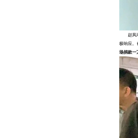
赵凤
极响应。
场捐款一