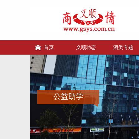
首页
义顺动态
酒类专题
义顺讲堂
义顺老张的店
义顺酒便利
公益助学