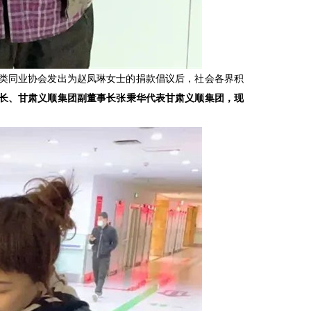
酒类同业协会发出为赵凤琳女士的捐款倡议后，社会各界积
长、甘肃义顺集团副董事长张秉华代表甘肃义顺集团，现