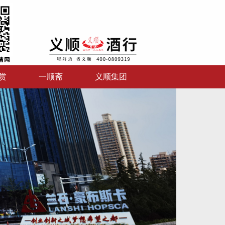
赏
一顺斋
义顺集团