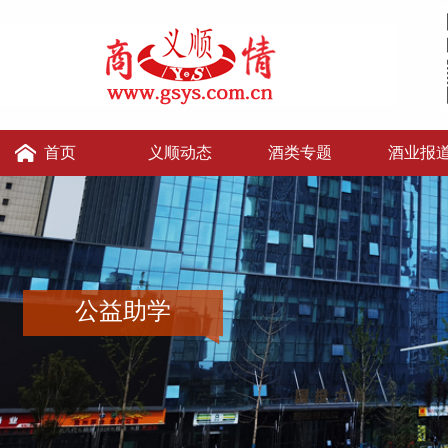
首页
义顺动态
酒类专题
酒业报
义顺讲堂
义顺老张的店
义顺酒便利
公益助学