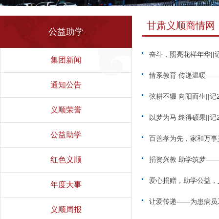
甘肃义顺商情网
公益助学
奋斗，照亮花样年华||
集团新闻
情系教育 传递温暖—
通知公告
弦耕不辍 向阳而生||
义顺荣誉
以梦为马 终得硕果||
公益助学
百善孝为先，家和万事
红色义顺
捐资兴教 助学筑梦—
爱心捐赠，助学公益，
年度大事
让爱传递——为患病员
义顺周报