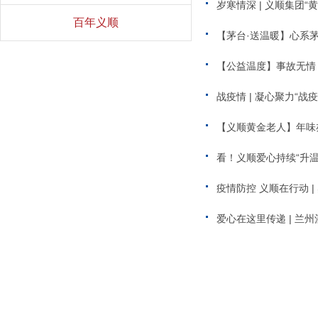
岁寒情深 | 义顺集团“
百年义顺
【茅台·送温暖】心系
【公益温度】事故无情
战疫情 | 凝心聚力“战
【义顺黄金老人】年味
看！义顺爱心持续“升温
疫情防控 义顺在行动 
爱心在这里传递 | 兰州