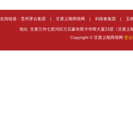
友情链接：
贵州茅台集团
|
甘肃义顺商情网
|
剑南春集团
|
五
地址: 甘肃兰州七里河区兰石豪布斯卡华商大厦23层（甘肃义顺集团） 邮箱
Copyright © 甘肃义顺商情网
甘公网